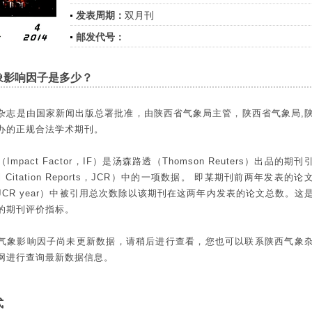
发表周期：
双月刊
邮发代号：
象影响因子是多少？
杂志是由国家新闻出版总署批准，由陕西省气象局主管，陕西省气象局,
办的正规合法学术期刊。
Impact Factor，IF）是汤森路透（Thomson Reuters）出品的期
nal Citation Reports，JCR）中的一项数据。 即某期刊前两年发表的
JCR year）中被引用总次数除以该期刊在这两年内发表的论文总数。这
的期刊评价指标。
气象影响因子尚未更新数据，请稍后进行查看，您也可以联系陕西气象
网进行查询最新数据信息。
式